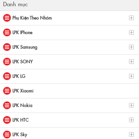
Danh mục
Phụ Kiện Theo Nhóm
LPK IPhone
LPK Samsung
LPK SONY
LPK LG
LPK Xiaomi
LPK Nokia
LPK HTC
LPK Sky