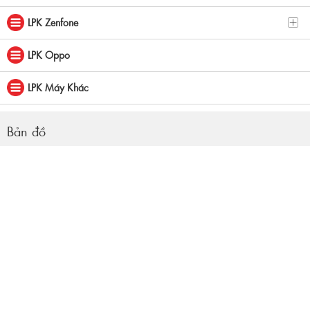
LPK Zenfone
LPK Oppo
LPK Máy Khác
Bản đồ