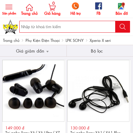
0
Trang chủ
Giỏ hàng
Hỗ trợ
FB
Bản đồ
Sản phẩm
Trang chủ
Phụ Kiện Điện Thoại
LPK SONY
Xperia X seri
Giá giảm dần
Bộ lọc
149.000 đ
130.000 đ
Tai nghe Sony XA/ XA Ultra/ XZ
Tai nghe Sony XA1/ XA1 Plus