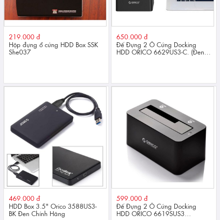
219.000 đ
650.000 đ
Hộp đựng ổ cứng HDD Box SSK
Đế Đựng 2 Ổ Cứng Docking
She037
HDD ORICO 6629US3-C. (Đen)
Chính Hãng
469.000 đ
599.000 đ
HDD Box 3.5" Orico 3588US3-
Đế Đựng 2 Ổ Cứng Docking
BK Đen Chính Hãng
HDD ORICO 6619SUS3