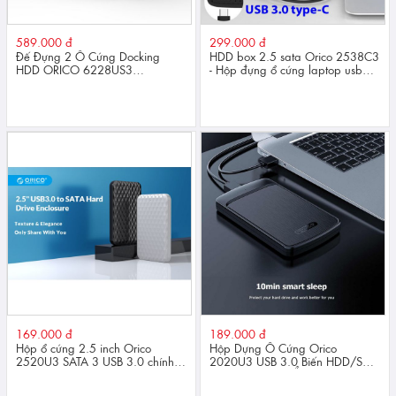
589.000 đ
299.000 đ
Đế Đựng 2 Ổ Cứng Docking
HDD box 2.5 sata Orico 2538C3
HDD ORICO 6228US3
- Hộp đựng ổ cứng laptop usb
2.5/3.5Inch Giao Tiếp USB 3.0
type C
Chính Hãng
169.000 đ
189.000 đ
Hộp ổ cứng 2.5 inch Orico
Hộp Dựng Ổ Cứng Orico
2520U3 SATA 3 USB 3.0 chính
2020U3 USB 3.0 Biến HDD/SSD
hãng
2.5"inch Thành Ổ Cứng Di Động
Tiện Lợi Cho Sao Chép Và Lưu Trữ