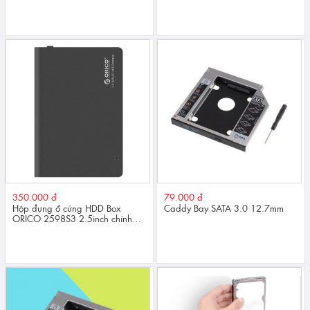
2.5/3.5Inch Giao Tiếp USB 3.0
Và Esata Chính Hãng
350.000 đ
79.000 đ
Hộp đựng ổ cứng HDD Box
Caddy Bay SATA 3.0 12.7mm
ORICO 2598S3 2.5inch chính
hãng