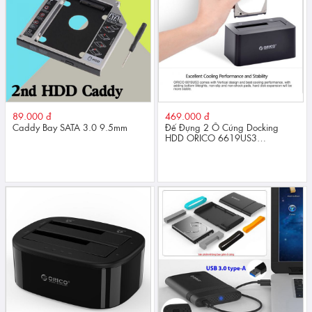
89.000 đ
469.000 đ
Caddy Bay SATA 3.0 9.5mm
Đế Đựng 2 Ổ Cứng Docking
HDD ORICO 6619US3
2.5/3.5Inch Giao Tiếp USB 3.0
Chính Hãng