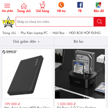
0
Trang chủ
Giỏ hàng
Hỗ trợ
FB
Bản đồ
Sản phẩm
Trang chủ
Phụ Kiện Laptop-PC
Hdd Box
HDD BOX HỘP ĐỰNG
Giá giảm dần
Bộ lọc
199.000 đ
1.020.000 đ
Hộp đựng ổ cứng HDD Box Orico
Đế Đựng 2 Ổ Cứng Docking