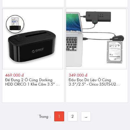
469.000 đ
349.000 đ
Đế Đựng 2 Ổ Cứng Docking
Đầu Đọc Dữ Liệu Ổ Cứng
HDD ORICO 1 Khe Cắm 3.5" Và
3.5"/2.5" - Orico 35UTS-U2
2.5" Sata 3 USB 3.0 Orico
(USB to Sata)
6218US3 - Hàng Chính Hãng
Trang :
1
2
→