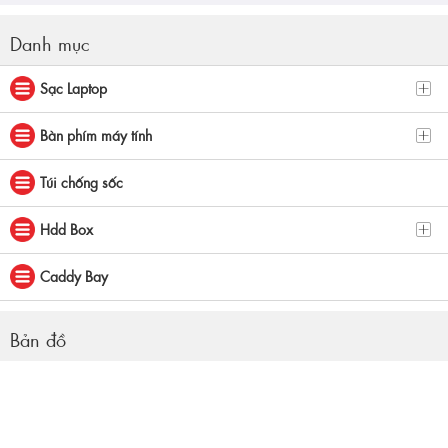
Danh mục
Sạc Laptop
Bàn phím máy tính
Túi chống sốc
Hdd Box
Caddy Bay
Bản đồ