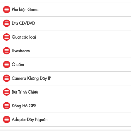
Phụ kiện Game
Đĩa CD/DVD
Quạt các loại
Livestream
Ô cắm
Camera Không Dây IP
Bút Trình Chiếu
Đồng Hồ GPS
Adapter-Dây Nguồn