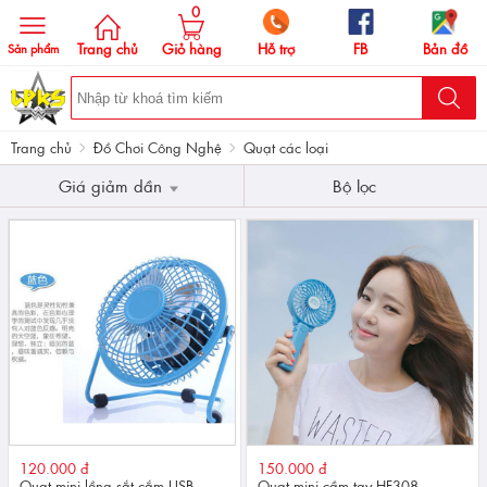
0
Trang chủ
Giỏ hàng
Hỗ trợ
FB
Bản đồ
Sản phẩm
Trang chủ
Đồ Chơi Công Nghệ
Quạt các loại
Giá giảm dần
Bộ lọc
120.000 đ
150.000 đ
Quạt mini lồng sắt cắm USB
Quạt mini cầm tay HF308