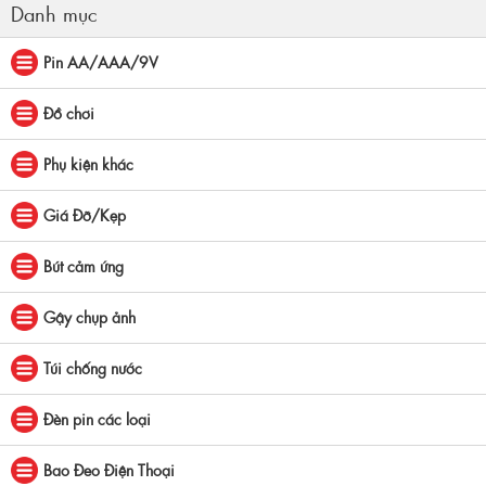
Danh mục
Pin AA/AAA/9V
Đồ chơi
Phụ kiện khác
Giá Đỡ/Kẹp
Bút cảm ứng
Gậy chụp ảnh
Túi chống nước
Đèn pin các loại
Bao Đeo Điện Thoại