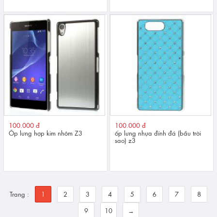
100.000 đ
100.000 đ
Ốp lưng hợp kim nhôm Z3
ốp lưng nhựa đính đá (bầu trời
sao) z3
Trang :
1
2
3
4
5
6
7
8
9
10
→