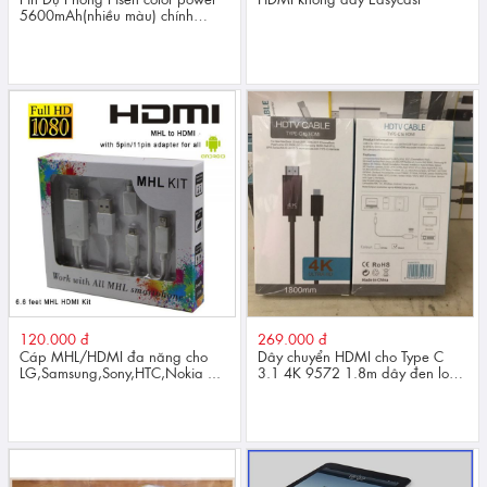
5600mAh(nhiều màu) chính
hãng
120.000 đ
269.000 đ
Cáp MHL/HDMI đa năng cho
Dây chuyển HDMI cho Type C
LG,Samsung,Sony,HTC,Nokia ...
3.1 4K 9572 1.8m dây đen loại
tốt ko có nguồn USB