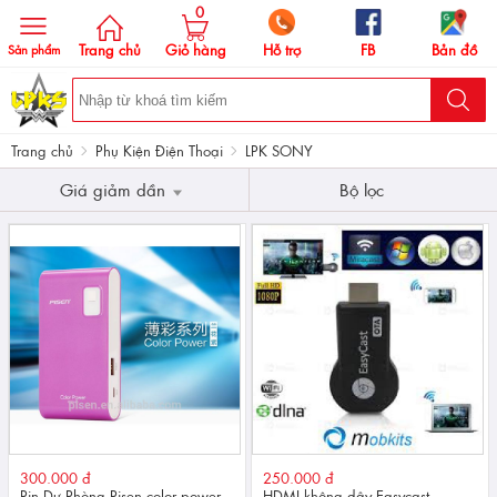
0
Trang chủ
Giỏ hàng
Hỗ trợ
FB
Bản đồ
Sản phẩm
Trang chủ
Phụ Kiện Điện Thoại
LPK SONY
Giá giảm dần
Bộ lọc
300.000 đ
250.000 đ
Pin Dự Phòng Pisen color power
HDMI không dây Easycast