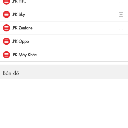
LPK HTC
LPK Sky
LPK Zenfone
LPK Oppo
LPK Máy Khác
Bản đồ