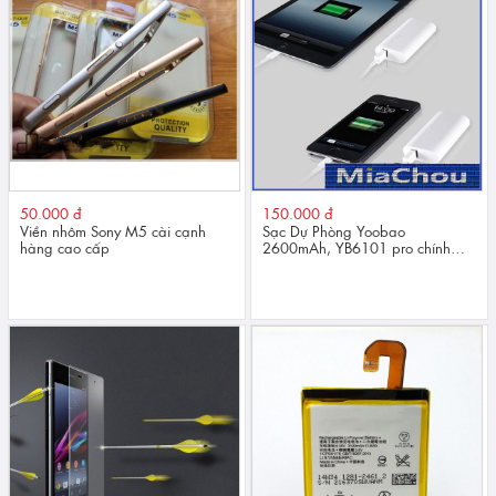
50.000 đ
150.000 đ
Viền nhôm Sony M5 cài cạnh
Sạc Dự Phòng Yoobao
hàng cao cấp
2600mAh, YB6101 pro chính
hãng