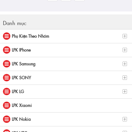
Danh mục
Phụ Kiện Theo Nhóm
LPK IPhone
LPK Samsung
LPK SONY
LPK LG
LPK Xiaomi
LPK Nokia