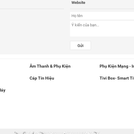
Website
Gửi
Âm Thanh & Phụ Kiện
Phụ Kiện Mạng - I
Cáp Tín Hiệu
Tivi Box- Smart Ti
Máy