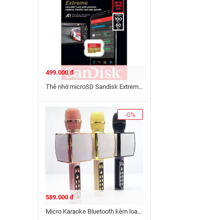
499.000 đ
Thẻ nhớ microSD Sandisk Extreme 32gb U3 60x 100mb/s Chính Hãng
-0%
589.000 đ
Micro Karaoke Bluetooth kèm loa SU-YOSD YS-91 chính hãng