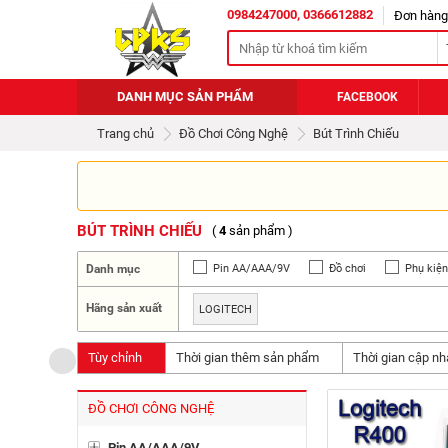
0984247000, 0366612882
Đơn hàng
DANH MỤC SẢN PHẨM
FACEBOOK
Trang chủ
Đồ Chơi Công Nghệ
Bút Trình Chiếu
BÚT TRÌNH CHIẾU
(
4
sản phẩm )
Danh mục
Pin AA/AAA/9V
Đồ chơi
Phụ kiệ
Phụ kiện Game
Đĩa CD/DVD
Quạt
Hãng sản xuất
LOGITECH
Tùy chỉnh
Thời gian thêm sản phẩm
Thời gian cập nh
ĐỒ CHƠI CÔNG NGHỆ
Pin AA/AAA/9V