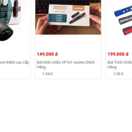
149.000 đ
199.000 đ
itech R400 cao cấp
Bút trình chiếu VP101 vesine Chính
Bút Trình Chi
Hãng
Hãng
1.54 K
1.39 K