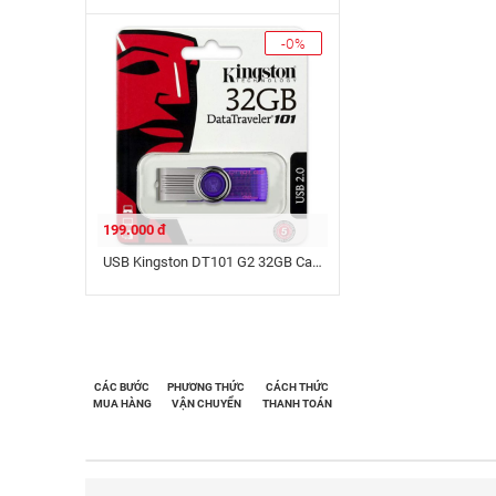
-0%
199.000 đ
USB Kingston DT101 G2 32GB Cao Cấp
CÁC BƯỚC
PHƯƠNG THỨC
CÁCH THỨC
MUA HÀNG
VẬN CHUYỂN
THANH TOÁN