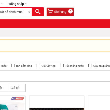
Đăng nhập
Giỏ hàng
0
Tất cả danh mục
n khác
Bút cảm ứng
Giá Đỡ/Kẹp
Túi chống nước
Gậy chụp ảnh
 các loại
Livestream
Ô cắm
Camera Không Dây IP
Bút Trình 
ật
Giá cả