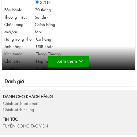
32GB
Bảo hành:
20 tháng
Thương hiệu:
Sandisk
Chất lượng:
Chính hãng
Mới/cũ:
Mới
Hàng trong kho:
Có hàng
Tính năng:
USB Khác
Kích thước:
Thông Thường
Chất Liệu:
Hợp Kim Nguyên Khối
Xem thêm
Standar:
Sandisk
KHUYẾN MÃI ƯU ĐÃI
Đánh giá
LPK Shop đang triển khai chương trình "Khách hàng thân thiết".
DÀNH CHO KHÁCH HÀNG
Khi mua hàng lần đầu ở Shop bạn chỉ cần để lại tên và số điện
Chính sách bảo mật
thoại.
Chính sách chung
Lần tiếp theo bạn đến mua hàng sẽ được giảm giá từ 10% đến 40%
tùy vào các loại mặt hàng.
TIN TỨC
TUYỂN CỘNG TÁC VIÊN
USB SanDisk CZ73 Ultra Flair 32GB – TỐC ĐỘ SIÊU NHANH, THIẾT
KẾ SANG TRỌNG!