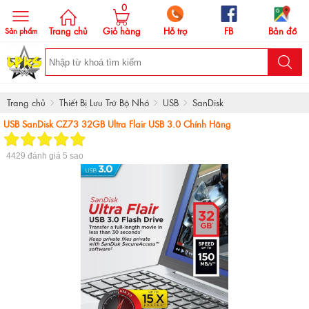
0
Trang chủ
Giỏ hàng
Hỗ trợ
FB
Bản đồ
Sản phẩm
Trang chủ
Thiết Bị Lưu Trữ Bộ Nhớ
USB
SanDisk
USB SanDisk CZ73 32GB Ultra Flair USB 3.0 Chính Hãng
4429
đánh giá
5
sao