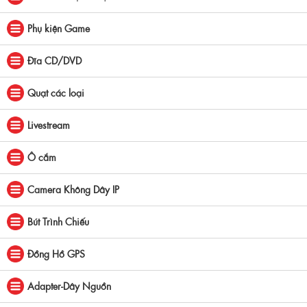
Phụ kiện Game
Đĩa CD/DVD
Quạt các loại
Livestream
Ô cắm
Camera Không Dây IP
Bút Trình Chiếu
Đồng Hồ GPS
Adapter-Dây Nguồn