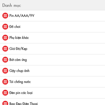
Danh mục
Pin AA/AAA/9V
Đồ chơi
Phụ kiện khác
Giá Đỡ/Kẹp
Bút cảm ứng
Gậy chụp ảnh
Túi chống nước
Đèn pin các loại
Bao Đeo Điện Thoại