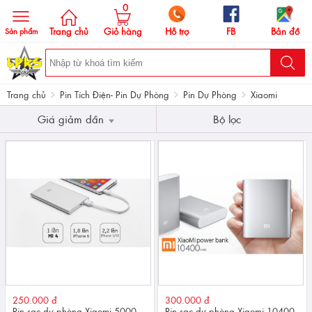
0
Trang chủ
Giỏ hàng
Hỗ trợ
FB
Bản đồ
Sản phẩm
Trang chủ
Pin Tích Điện- Pin Dự Phòng
Pin Dự Phòng
Xiaomi
Giá giảm dần
Bộ lọc
250.000 đ
300.000 đ
Pin sạc dự phòng Xiaomi 5000
Pin sạc dự phòng Xiaomi 10400