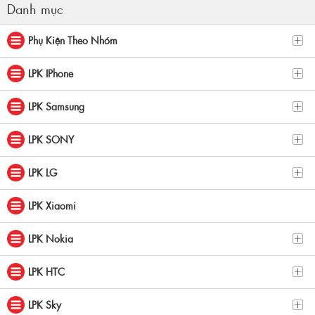
Danh mục
Phụ Kiện Theo Nhóm
LPK IPhone
LPK Samsung
LPK SONY
LPK LG
LPK Xiaomi
LPK Nokia
LPK HTC
LPK Sky