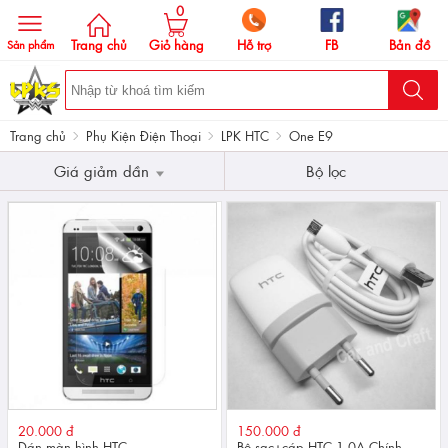
0
Trang chủ
Giỏ hàng
Hỗ trợ
FB
Bản đồ
Sản phẩm
Trang chủ
Phụ Kiện Điện Thoại
LPK HTC
One E9
Giá giảm dần
Bộ lọc
20.000 đ
150.000 đ
Dán màn hình HTC
Bộ sạc+cáp HTC 1.0A Chính