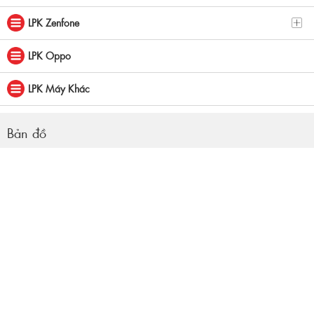
LPK Zenfone
LPK Oppo
LPK Máy Khác
Bản đồ