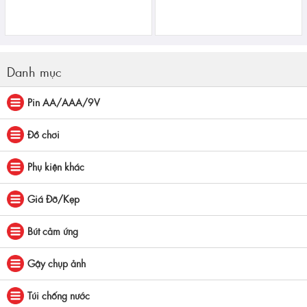
Danh mục
Pin AA/AAA/9V
Đồ chơi
Phụ kiện khác
Giá Đỡ/Kẹp
Bút cảm ứng
Gậy chụp ảnh
Túi chống nước