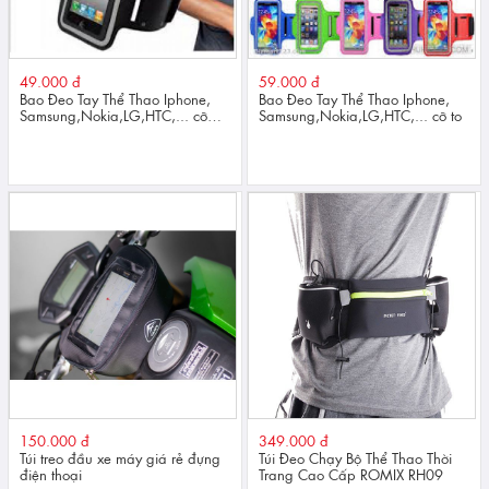
49.000 đ
59.000 đ
Bao Đeo Tay Thể Thao Iphone,
Bao Đeo Tay Thể Thao Iphone,
Samsung,Nokia,LG,HTC,... cỡ
Samsung,Nokia,LG,HTC,... cỡ to
nhỡ
150.000 đ
349.000 đ
Túi treo đầu xe máy giá rẻ đựng
Túi Đeo Chạy Bộ Thể Thao Thời
điện thoại
Trang Cao Cấp ROMIX RH09