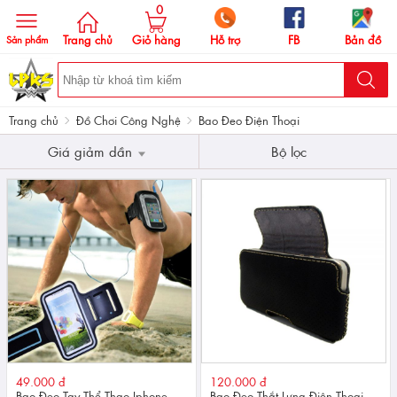
0
Trang chủ
Giỏ hàng
Hỗ trợ
FB
Bản đồ
Sản phẩm
Trang chủ
Đồ Chơi Công Nghệ
Bao Đeo Điện Thoại
Giá giảm dần
Bộ lọc
49.000 đ
120.000 đ
Bao Đeo Tay Thể Thao Iphone,
Bao Đeo Thắt Lưng Điện Thoại