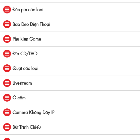
Đèn pin các loại
Bao Đeo Điện Thoại
Phụ kiện Game
Đĩa CD/DVD
Quạt các loại
Livestream
Ô cắm
Camera Không Dây IP
Bút Trình Chiếu