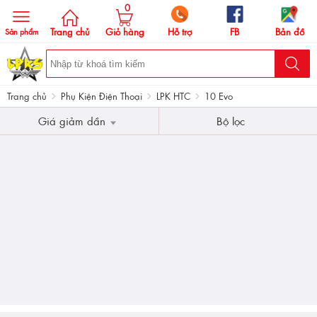
0
Trang chủ
Giỏ hàng
Hỗ trợ
FB
Bản đồ
Sản phẩm
Trang chủ
Phụ Kiện Điện Thoại
LPK HTC
10 Evo
Giá giảm dần
Bộ lọc