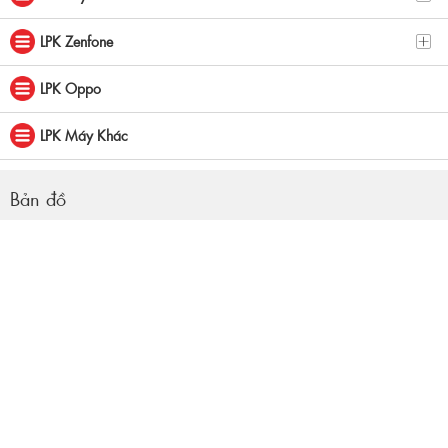
LPK Zenfone
LPK Oppo
LPK Máy Khác
Bản đồ