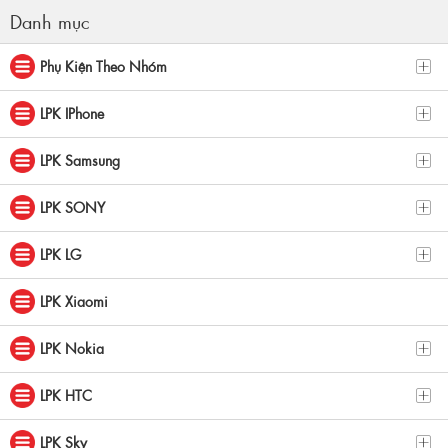
Danh mục
Phụ Kiện Theo Nhóm
LPK IPhone
LPK Samsung
LPK SONY
LPK LG
LPK Xiaomi
LPK Nokia
LPK HTC
LPK Sky